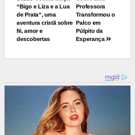
de
“Bigo e Liza e a Lua
Professora
Post
de Prata”, uma
Transformou o
aventura cristã sobre
Palco em
fé, amor e
Púlpito da
descobertas
Esperança