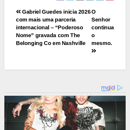
Navegação
Gabriel Guedes inicia 2026
O
com mais uma parceria
Senhor
de
internacional – “Poderoso
continua
Post
Nome” gravada com The
o
Belonging Co em Nashville
mesmo.