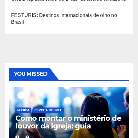
FESTURIS: Destinos internacionais de olho no
Brasil
YOU MISSED
MÚSICA
REVISTA GOSPEL
Como montar o ministério de
louvor da igreja: guia
completo do zero