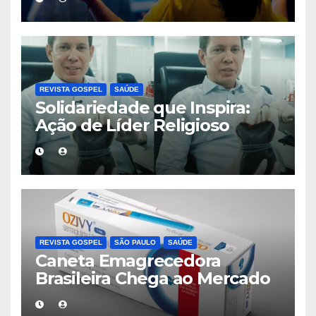
REVISTA GOSPEL
SAÚDE
Solidariedade que Inspira:
Ação de Líder Religioso
Reforça Importância da
Doação de Sangue no Brasil
REVISTA GOSPEL
SÃO PAULO
SAÚDE
Caneta Emagrecedora
Brasileira Chega ao Mercado
e Promete Ampliar Acesso ao
Tratamento da Obesidade