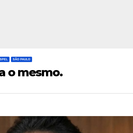
OSPEL
SÃO PAULO
ua o mesmo.