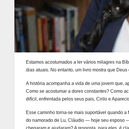
Estamos acostumados a ler vários milagres na Bí
dias atuais. No entanto, um livro mostra que Deu
A história acompanha a vida de uma jovem que, a
Como se acostumar a dores constantes? Como acei
difícil, enfrentada pelos seus pais, Cirilo e Aparec
Esse caminho torna-se mais suportável quando a fa
do namorado de Lu, Cláudio — hoje seu esposo —,
chegaram e ajudaram? A resposta, para eles, é cla