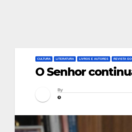
CULTURA
LITERATURA
LIVROS E AUTORES
REVISTA G
O Senhor contin
By