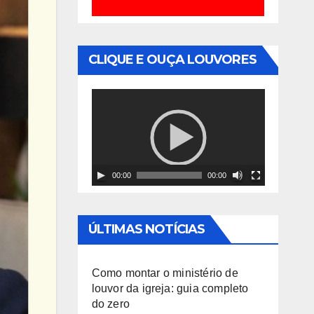
CLIQUE E OUÇA LOUVORES
T
o
c
a
00:00
00:00
d
o
r
ÚLTIMAS NOTÍCIAS
d
e
Como montar o ministério de
v
louvor da igreja: guia completo
do zero
í