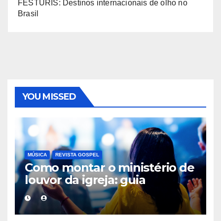
FESTURIS: Destinos internacionais de olho no
Brasil
YOU MISSED
MÚSICA
REVISTA GOSPEL
Como montar o ministério de
louvor da igreja: guia
completo do zero