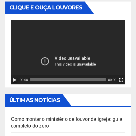
CLIQUE E OUÇA LOUVORES
T
o
c
a
d
o
r
00:00
00:00
d
e
ÚLTIMAS NOTÍCIAS
v
í
Como montar o ministério de louvor da igreja: guia
d
completo do zero
e