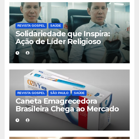
REVISTA GOSPEL
SAÚDE
Solidariedade que Inspira:
Ação de Líder Religioso
Reforça Importância da
Doação de Sangue no Brasil
REVISTA GOSPEL
SÃO PAULO
SAÚDE
Caneta Emagrecedora
Brasileira Chega ao Mercado
e Promete Ampliar Acesso ao
Tratamento da Obesidade