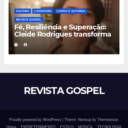
CULTURA
LITERATURA
LIVROS E AUTORES
REVISTA GOSPEL
Fé, Resiliência e Superação:
Cleide Rodrigues transforma
dor em inspiração no livro
“Sobreviventes do Deserto”
REVISTA GOSPEL
Proudly powered by WordPress
|
Theme: Newsup by
Themeansar
.
Home
ENTRETENIMENTO
ESTILO
MÚSICA
TECNOLOGIA