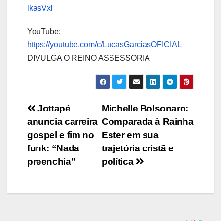
lkasVxl
YouTube:
https://youtube.com/c/LucasGarciasOFICIAL
DIVULGA O REINO ASSESSORIA
Navegação
Jottapé
Michelle Bolsonaro:
anuncia carreira
Comparada à Rainha
de
gospel e fim no
Ester em sua
Post
funk: “Nada
trajetória cristã e
preenchia”
política