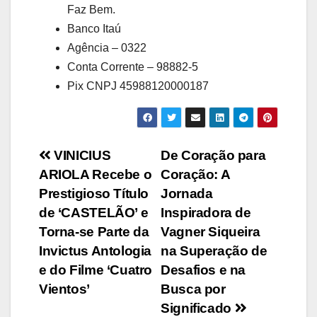
Faz Bem.
Banco Itaú
Agência – 0322
Conta Corrente – 98882-5
Pix CNPJ 45988120000187
Navegação
VINICIUS
De Coração para
ARIOLA Recebe o
Coração: A
de
Prestigioso Título
Jornada
Post
de ‘CASTELÃO’ e
Inspiradora de
Torna-se Parte da
Vagner Siqueira
Invictus Antologia
na Superação de
e do Filme ‘Cuatro
Desafios e na
Vientos’
Busca por
Significado