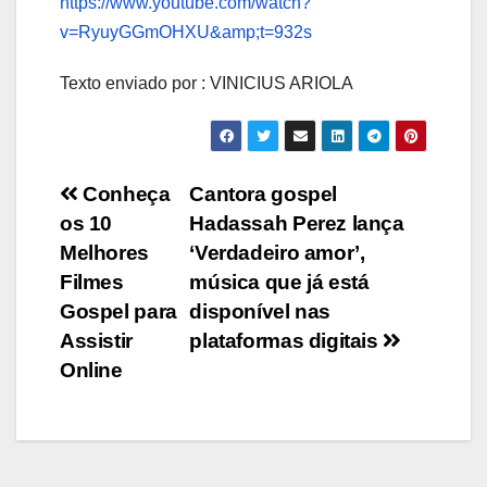
https://www.youtube.com/watch?
v=RyuyGGmOHXU&amp;t=932s
Texto enviado por : VINICIUS ARIOLA
Navegação
Conheça
Cantora gospel
os 10
Hadassah Perez lança
de
Melhores
‘Verdadeiro amor’,
Post
Filmes
música que já está
Gospel para
disponível nas
Assistir
plataformas digitais
Online