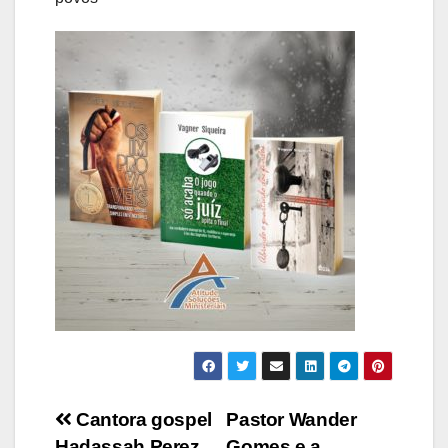
Navegação
Cantora gospel
Pastor Wander
Hadassah Perez
Gomes e a