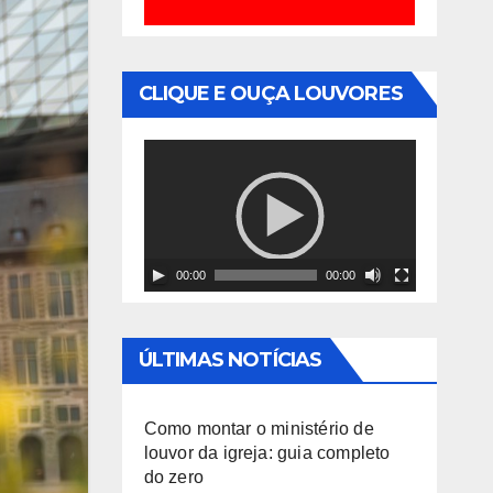
CLIQUE E OUÇA LOUVORES
T
o
c
a
00:00
00:00
d
o
r
ÚLTIMAS NOTÍCIAS
d
e
Como montar o ministério de
v
louvor da igreja: guia completo
do zero
í