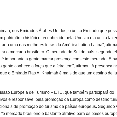
aimah, nos Emirados Árabes Unidos, o único Emirado que poss
em patrimônio histórico reconhecido pela Unesco e a única faz
rado uma das melhores feiras da América Latina Latina”, afirma
a o mercado brasileiro. O mercado do Sul do país, segundo el
E é importante a gente marcar presença com este mercado. E n
 a gente conhece a força que a feira tem”, afirmou. A presença n
r que o Emirado Ras Al Khaimah é mais do que um destino de lu
missão Europeia de Turismo – ETC, que também participará do
ivos e responsável pela promoção da Europa como destino turís
acionais de promoção do turismo de países europeus. Segundo
o mercado brasileiro é bastante atrativo para os países europe