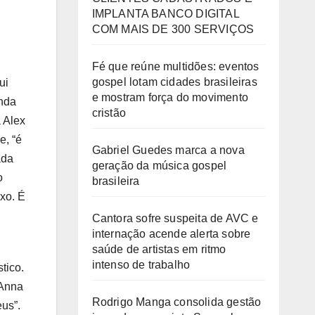
IMPLANTA BANCO DIGITAL
COM MAIS DE 300 SERVIÇOS
Fé que reúne multidões: eventos
gospel lotam cidades brasileiras
ui
e mostram força do movimento
enda
cristão
 Alex
e, “é
Gabriel Guedes marca a nova
ada
geração da música gospel
o
brasileira
xo. É
Cantora sofre suspeita de AVC e
internação acende alerta sobre
saúde de artistas em ritmo
intenso de trabalho
tico.
 Anna
Rodrigo Manga consolida gestão
us”.