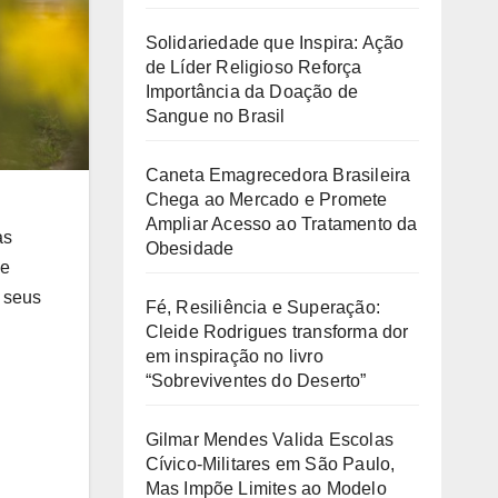
d
Solidariedade que Inspira: Ação
e
de Líder Religioso Reforça
Importância da Doação de
o
Sangue no Brasil
Caneta Emagrecedora Brasileira
Chega ao Mercado e Promete
Ampliar Acesso ao Tratamento da
as
Obesidade
de
 seus
Fé, Resiliência e Superação:
Cleide Rodrigues transforma dor
em inspiração no livro
“Sobreviventes do Deserto”
Gilmar Mendes Valida Escolas
Cívico-Militares em São Paulo,
Mas Impõe Limites ao Modelo