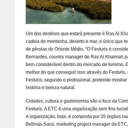
Um dos destinos que estará presente é Ras Al Kh
cadeia de montanha, deserto e mar, o único que t
de pérolas do Oriente Médio. “O
Festuris
é conside
Bernardes, country manager de Ras Al Khaimah par
bem considerável dentro do mercado de turismo. 
melhor do que conseguir isso através do
Festuris
,
Festuris
, segundo o profissional, pretende mostra
história e beleza natural.
Cidades, cultura e gastronomia são o foco da Co
Festuris
. A ETC é uma organização sem fins lucrat
A organização, hoje, é composta por 35 órgãos n
Bellmás Sanz, marketing project manager da ETC, “