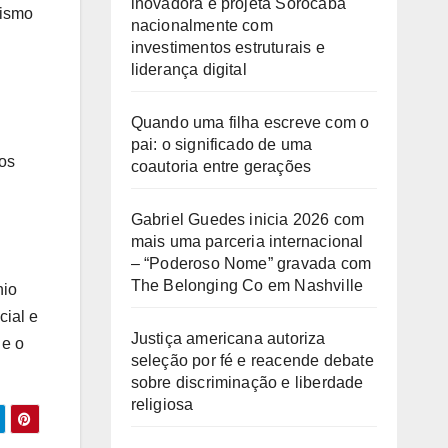
inovadora e projeta Sorocaba
rismo
nacionalmente com
investimentos estruturais e
liderança digital
Quando uma filha escreve com o
pai: o significado de uma
ios
coautoria entre gerações
Gabriel Guedes inicia 2026 com
mais uma parceria internacional
– “Poderoso Nome” gravada com
The Belonging Co em Nashville
nio
cial e
Justiça americana autoriza
 e o
seleção por fé e reacende debate
sobre discriminação e liberdade
religiosa