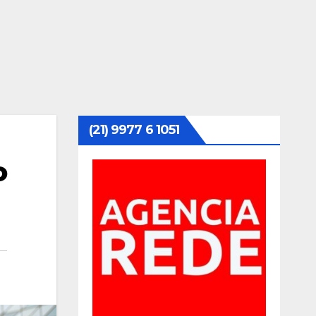
(21) 9977 6 1051
o