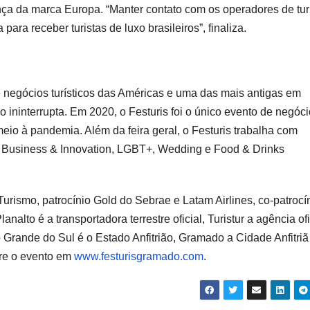
ença da marca Europa. “Manter contato com os operadores de tu
para receber turistas de luxo brasileiros”, finaliza.
 negócios turísticos das Américas e uma das mais antigas em
o ininterrupta. Em 2020, o
Festuris
foi o único evento de negóc
 meio à pandemia. Além da feira geral, o
Festuris
trabalha com
 Business & Innovation, LGBT+, Wedding e Food & Drinks
Turismo, patrocínio Gold do Sebrae e Latam Airlines, co-patrocí
lanalto é a transportadora terrestre oficial, Turistur a agência ofi
io Grande do Sul é o Estado Anfitrião, Gramado a Cidade Anfitriã
bre o evento em
www.festurisgramado.com
.